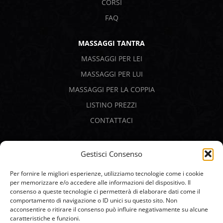
CORSI
FAQ
MASSAGGI TANTRA
MASSAGGI PER LEI
MASSAGGI PER LUI
MASSAGGI PER LA COPPIA
LISTINO PREZZI
CONTATTACI
PAGAMENTI SICURI
Gestisci Consenso
Per fornire le migliori esperienze, utilizziamo tecnologie come i cookie
per memorizzare e/o accedere alle informazioni del dispositivo. Il
consenso a queste tecnologie ci permetterà di elaborare dati come il
comportamento di navigazione o ID unici su questo sito. Non
acconsentire o ritirare il consenso può influire negativamente su alcune
caratteristiche e funzioni.