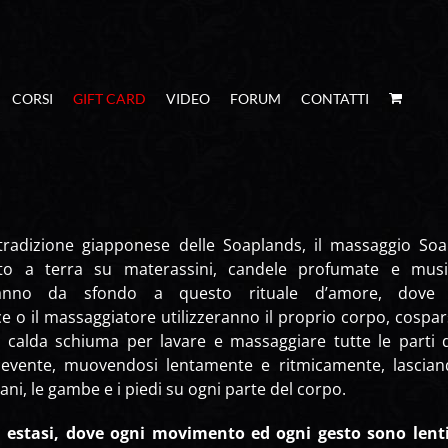
CORSI
GIFT CARD
VIDEO
FORUM
CONTATTI
a tradizione giapponese delle Soaplands, il massaggio So
ito a terra su materassini, candele profumate e musi
 fanno da sfondo a questo rituale d’amore, dove 
e o il massaggiatore utilizzeranno il proprio corpo, cospa
 calda schiuma per lavare e massaggiare tutte le parti 
cevente, muovendosi lentamente e ritmicamente, lascia
ani, le gambe e i piedi su ogni parte del corpo.
 estasi, dove ogni movimento ed ogni gesto sono lent