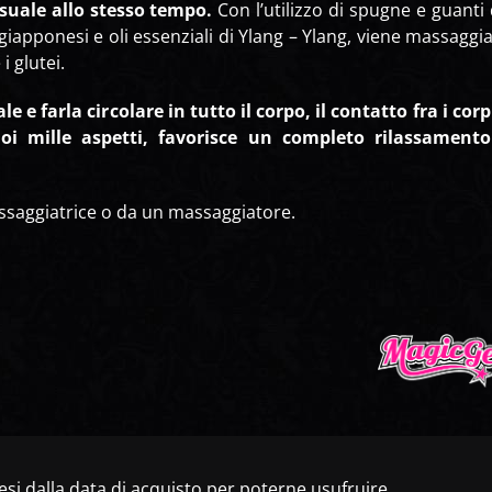
suale allo stesso tempo.
Con l’utilizzo di spugne e guanti
iapponesi e oli essenziali di Ylang – Ylang, viene massaggi
i glutei.
 e farla circolare in tutto il corpo, il contatto fra i corp
uoi mille aspetti, favorisce un completo rilassament
assaggiatrice o da un massaggiatore.
si dalla data di acquisto per poterne usufruire.