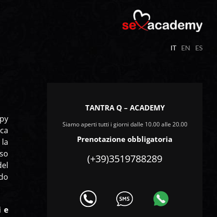
IT
EN
ES
TANTRA Q – ACADEMY
apy
Siamo aperti tutti i giorni dalle 10.00 alle 20.00
ca
Prenotazione obbligatoria
la
rso
(+39)3519788289
del
ndo
i e