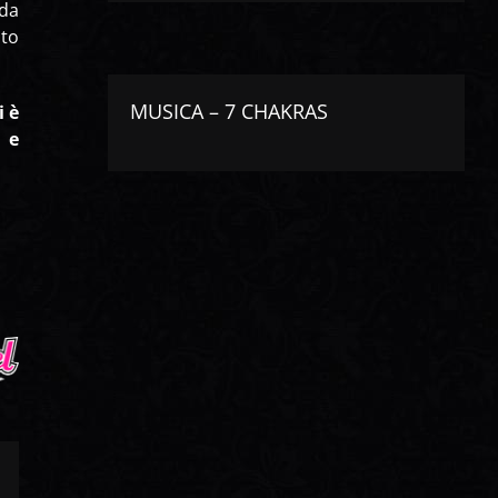
 da
ato
MUSICA – 7 CHAKRAS
i è
o e