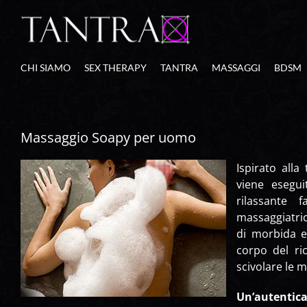
Salta
al
contenuto
CHI SIAMO
SEX THERAPY
TANTRA
MASSAGGI
BDSM
Massaggio Soapy per uomo
Ispirato all
viene esegu
rilassante
massaggiatric
di morbida e
corpo del ri
scivolare le m
Un’autentica