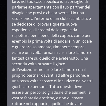
fare; nel tuo caso specifico io ti consiglio di
parlarne apertamente con il tuo partner del
disagio che provi e che proveresti in una
situazione all’interno di un club scambista, e
se decidete di provare questa nuova
esperienza, di crearvi delle regole da
rispettare per il bene della coppia; come per
esempio la prima volta di andare in un locale
e guardare solamente, rimanere sempre
vicini e una volta tornati a casa fare l’amore e
fantasticare su quello che avete visto. Una
seconda volta provare il gioco
dell’esibizionismo, cioè fare l’amore con il
proprio partner davanti ad altre persone, e
una terza volta cercare di includere nei vostri
giochi altre persone. Tutto questo deve
essere un percorso graduale che aumenti le
vostre fantasie erotiche, e non di creare
rotture nel rapporto; quello che dovete