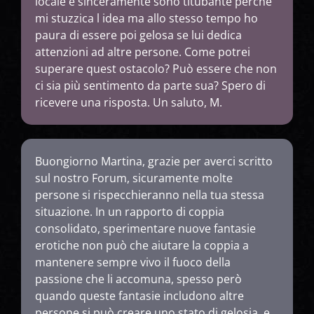
locale e sinceramente sono titubante perché
mi stuzzica l idea ma allo stesso tempo ho
paura di essere poi gelosa se lui dedica
attenzioni ad altre persone. Come potrei
superare quest ostacolo? Può essere che non
ci sia più sentimento da parte sua? Spero di
ricevere una risposta. Un saluto, M.
Buongiorno Martina, grazie per averci scritto
sul nostro Forum, sicuramente molte
persone si rispecchieranno nella tua stessa
situazione. In un rapporto di coppia
consolidato, sperimentare nuove fantasie
erotiche non può che aiutare la coppia a
mantenere sempre vivo il fuoco della
passione che li accomuna, spesso però
quando queste fantasie includono altre
persone si può creare uno stato di gelosia, e