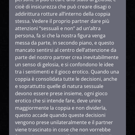
cioè di insicurezza che può creare disagi o
addirittura rotture all’interno della coppia
stessa. Vedere il proprio partner dare più
attenzioni “sessuali e non” ad un’altra
persona, fa si che la nostra figura venga
messa da parte, in secondo piano, e questo
mancato sentirsi al centro dell’attenzione da
parte del nostro partner crea inevitabilmente
un senso di gelosia, e si confondono le idee
tra i sentimenti e il gioco erotico. Quando una
coppia è consolidata tutte le decisioni, anche
e soprattutto quelle di natura sessuale
devono essere prese insieme, ogni gioco
erotico che si intende fare, deve unire
maggiormente la coppia e non dividerla,
questo accade quando queste decisioni
vengono prese unilateralmente e il partner
viene trascinato in cose che non vorrebbe