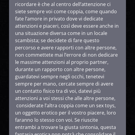
ricordare è che al centro dell’attenzione ci
siete sempre voi come coppia, come quando
fate l’amore in privato dove vi dedicate
attenzioni e piaceri, così deve essere anche in
una situazione diversa come in un locale
scambista; se decidete di fare questo
percorso e avere rapporti con altre persone,
non commettete mai l’errore di non dedicare
le massime attenzioni al proprio partner,
durante un rapporto con altre persone,
guardatevi sempre negli occhi, tenetevi
sempre per mano, cercate sempre di avere
un contatto fisico tra di voi, datevi più
attenzioni a voi stessi che alle altre persone,
considerate l’altra coppia come un sex toys,
un oggetto erotico per il vostro piacere, loro
faranno lo stesso con voi. Se riuscite
entrambi a trovare la giusta sintonia, questa
fantasia erotica non potrà che consolidare il