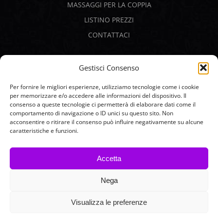
MASSAGGI PER LA COPPIA
LISTINO PREZZI
CONTATTACI
PAGAMENTI SICURI
Gestisci Consenso
Per fornire le migliori esperienze, utilizziamo tecnologie come i cookie
per memorizzare e/o accedere alle informazioni del dispositivo. Il
consenso a queste tecnologie ci permetterà di elaborare dati come il
comportamento di navigazione o ID unici su questo sito. Non
acconsentire o ritirare il consenso può influire negativamente su alcune
caratteristiche e funzioni.
Accetta
Nega
2026 © Tantra Q - Sex Academy | All Rights Reserved |
Cookie & Privacy Policy
|
Termini e condizioni
|
Visualizza le preferenze
imago.it