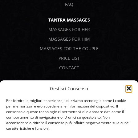
FAQ
TANTRA MASSAGES
MASSAGES FOR HER
MASSAGES FOR HIM
MASSAGES FOR THE COUPLE
PRICE LIST
CONTACT
SECURE PAYMENTS
Gestisci Consenso
Per fornire le migliori esperienze, utilizziamo tecnologie come i cookie
per memorizzare e/o accedere alle informazioni del dispositivo. Il
consenso a queste tecnologie ci permetterà di elaborare dati come il
comportamento di navigazione o ID unici su questo sito. Non
acconsentire o ritirare il consenso può influire negativamente su alcune
caratteristiche e funzioni.