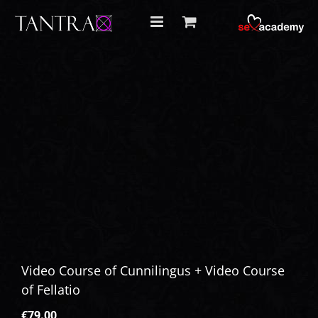
Skip
to
content
Video Course of Cunnilingus + Video Course
of Fellatio
€
79.00