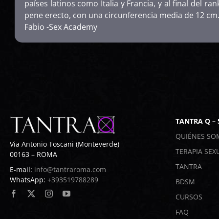
países latinos como Italia y Francia, y al final del r
pene erecto, con una circunferencia media de 12 cm.
Fabio -Sex Academy
TANTRA Q –
QUIÉNES SO
Via Antonio Toscani (Monteverde)
TERAPIA SEX
00163 – ROMA
TANTRA
E-mail:
info@tantraroma.com
WhatsApp:
+393519788289
BDSM
CURSOS
FAQ