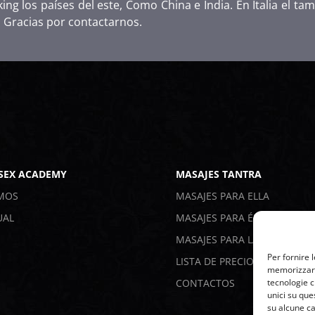
anking los países del este, Como China e India. En Italia el
 Gracias por contactarnos.
 SEX ACADEMY
MASAJES TANTRA
MOS
MASAJES PARA ELLA
UAL
MASAJES PARA ÉL
MASAJES PARA LA PAREJA
Per fornire 
LISTA DE PRECIOS
memorizzare 
CONTACTOS
tecnologie c
unici su que
su alcune ca