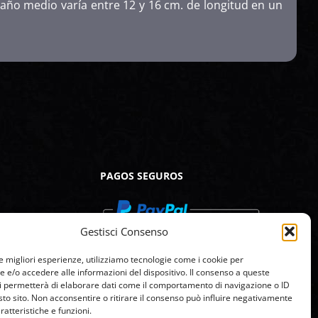
 tamaño medio varía entre 12 y 16 cm. de longitud en un
PAGOS SEGUROS
Gestisci Consenso
le migliori esperienze, utilizziamo tecnologie come i cookie per
e/o accedere alle informazioni del dispositivo. Il consenso a queste
i permetterà di elaborare dati come il comportamento di navigazione o ID
sto sito. Non acconsentire o ritirare il consenso può influire negativamente
ratteristiche e funzioni.