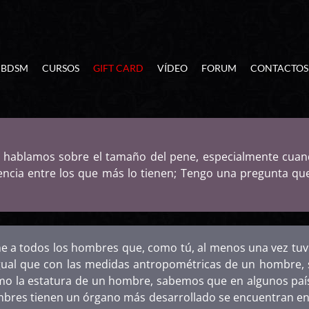
BDSM
CURSOS
GIFT CARD
VÍDEO
FORUM
CONTACTOS
o hablamos sobre el tamaño del pene, especialmente cua
encia entre los que más lo tienen; Tengo una pregunta que
ne a todos los hombres que, como tú, al menos una vez tuvi
gual que con las medidas antropométricas de un hombre, s
mo la estatura de un hombre, sabemos que en algunos paí
bres tienen un órgano más desarrollado se encuentran en Á