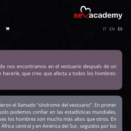
IT
EN
ES
ndo nos encontramos en el vestuario después de un
 hacerle, que creo que afecta a todos los hombres:
eron el llamado “síndrome del vestuario”. En primer
olo podemos confiar en las estadísticas mundiales,
ses los hombres son mucho más altos que otros. En
frica central y en América del Sur, seguidos por los