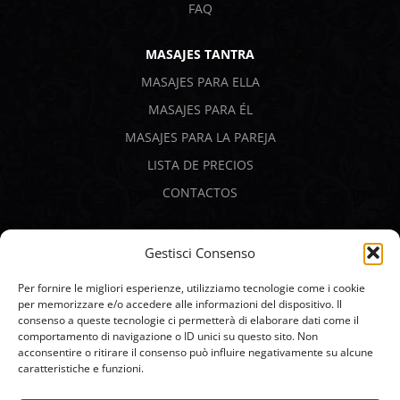
FAQ
MASAJES TANTRA
MASAJES PARA ELLA
MASAJES PARA ÉL
MASAJES PARA LA PAREJA
LISTA DE PRECIOS
CONTACTOS
PAGOS SEGUROS
Gestisci Consenso
Per fornire le migliori esperienze, utilizziamo tecnologie come i cookie
per memorizzare e/o accedere alle informazioni del dispositivo. Il
consenso a queste tecnologie ci permetterà di elaborare dati come il
comportamento di navigazione o ID unici su questo sito. Non
acconsentire o ritirare il consenso può influire negativamente su alcune
caratteristiche e funzioni.