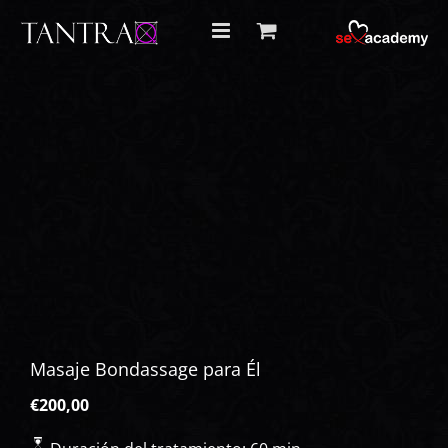
Skip
to
content
Masaje Bondassage para Él
€
200,00