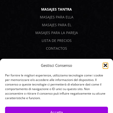
MASAJES TANTRA
MASAJES PARA ELLA
MASAJES PARA ÉL
MASAJES PARA LA PAREJA
LISTA DE PRECIOS
CONTACTOS
PAGOS SEGUROS
Gestisci Consenso
Per fornire le migliori esperienze, utilizziamo tecnologie come i cookie
per memorizzare e/o accedere alle informazioni del dispositivo. Il
consenso a queste tecnologie ci permetterà di elaborare dati come il
comportamento di navigazione o ID unici su questo sito. Non
acconsentire o ritirare il consenso può influire negativamente su alcune
caratteristiche e funzioni.
Accetta