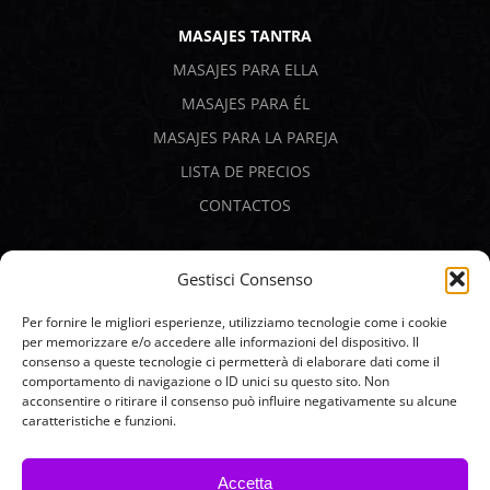
MASAJES TANTRA
MASAJES PARA ELLA
MASAJES PARA ÉL
MASAJES PARA LA PAREJA
LISTA DE PRECIOS
CONTACTOS
PAGOS SEGUROS
Gestisci Consenso
Per fornire le migliori esperienze, utilizziamo tecnologie come i cookie
per memorizzare e/o accedere alle informazioni del dispositivo. Il
consenso a queste tecnologie ci permetterà di elaborare dati come il
comportamento di navigazione o ID unici su questo sito. Non
acconsentire o ritirare il consenso può influire negativamente su alcune
caratteristiche e funzioni.
Accetta