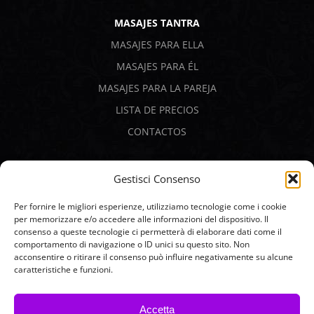
MASAJES TANTRA
MASAJES PARA ELLA
MASAJES PARA ÉL
MASAJES PARA LA PAREJA
LISTA DE PRECIOS
CONTACTOS
PAGOS SEGUROS
Gestisci Consenso
Per fornire le migliori esperienze, utilizziamo tecnologie come i cookie
per memorizzare e/o accedere alle informazioni del dispositivo. Il
consenso a queste tecnologie ci permetterà di elaborare dati come il
comportamento di navigazione o ID unici su questo sito. Non
acconsentire o ritirare il consenso può influire negativamente su alcune
caratteristiche e funzioni.
Accetta