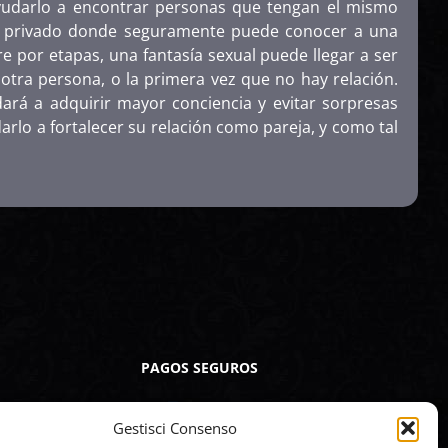
ayudarlo a encontrar personas que tengan el mismo
ub privado donde seguramente puede conocer a una
 por etapas, una fantasía sexual puede llegar a ser
otra persona, o la primera vez que no hay relación.
ará a adquirir mayor conciencia y evitar sorpresas
rlo a fortalecer su relación como pareja, y como tal
PAGOS SEGUROS
Gestisci Consenso