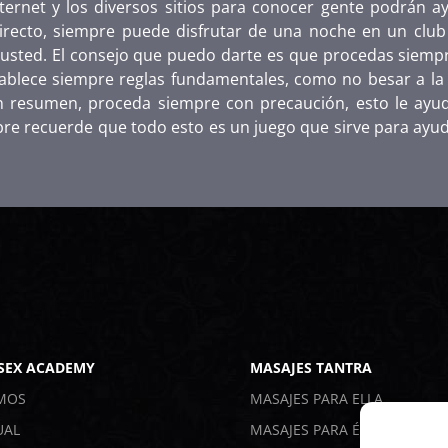
ternet y los diversos sitios para conocer gente podrán 
 directo, siempre puede disfrutar de una noche en un cl
usted. El consejo que puedo darte es que procedas siempre
tablece siempre reglas fundamentales, como no besar a la 
n resumen, proceda siempre con precaución, esto le ayud
e recuerde que todo esto es un juego que sirve para ayuda
 SEX ACADEMY
MASAJES TANTRA
MOS
MASAJES PARA ELLA
UAL
MASAJES PARA ÉL