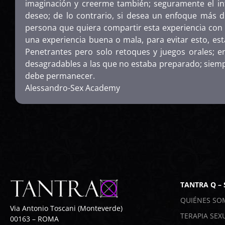
imaginación y creerme también; seguramente el in
deseo; de lo contrario, si desea un enfoque más
persona que quiera compartir esta experiencia con 
una experiencia buena o mala, para evitar esto, es
Penetrantes pero solo retoques y juegos orales; e
desagradables a las que no estaba preparado; siempr
debe permanecer.
Alessandro-Sex Academy
TANTRA Q –
QUIÉNES SO
Via Antonio Toscani (Monteverde)
TERAPIA SEX
00163 – ROMA