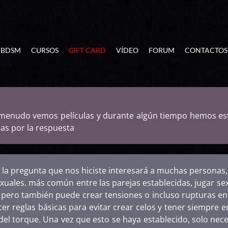
BDSM
CURSOS
GIFT CARD
VÍDEO
FORUM
CONTACTOS
a menudo vemos películas y durante algún tiempo hemos es
s por la respuesta
, la pregunta que nos hiciste interesará a muchas personas,
exuales. más común entre las parejas establecidas, jugar s
 pero también puede crear tensiones o incluso rupturas en 
cer reglas básicas para evitar crear celos y tener siempre
l torque. Una vez que esto se haya establecido, solo nece