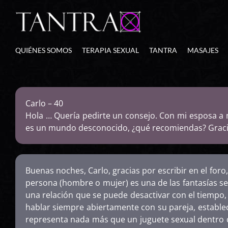
Skip
to
content
QUIÉNES SOMOS
TERAPIA SEXUAL
TANTRA
MASAJES
Carlo – 40
Hola … Quería pedirte un consejo. Con mi esposa 
es un mundo desconocido, ¿qué recomiendas? Gracia
Buenas noches, Carlo, gracias por escribir en el foro
persona (hombre o mujer) es una de las fantasías s
una relación que se puede desactivar con el tiempo,
hablar siempre abiertamente con su pareja, estable
representa nada más que un juguete sexual dentro de